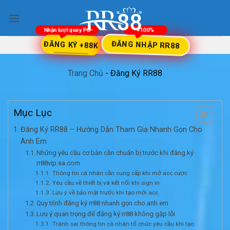
Bỏ
qua
nội
dung
ĐĂNG KÝ +88K
ĐĂNG NHẬP RR88
Trang Chủ
-
Đăng Ký RR88
Mục Lục
Đăng Ký RR88 – Hướng Dẫn Tham Gia Nhanh Gọn Cho
Anh Em
Những yêu cầu cơ bản cần chuẩn bị trước khi đăng ký
rr88vip.sa.com
Thông tin cá nhân cần cung cấp khi mở acc cược
Yêu cầu về thiết bị và kết nối khi sign in
Lưu ý về bảo mật trước khi tạo mới acc
Quy trình đăng ký rr88 nhanh gọn cho anh em
Lưu ý quan trọng để đăng ký rr88 không gặp lỗi
Tránh sai thông tin cá nhân tổ chức yêu cầu khi tạo