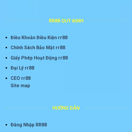
RR88 QUY ĐỊNH
Điều Khoản Điều Kiện rr88
Chính Sách Bảo Mật rr88
Giấy Phép Hoạt Động rr88
Đại Lý rr88
CEO rr88
Site map
HƯỚNG DẪN
Đăng Nhập RR88