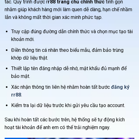
tác. Quy trình được
r
r88 trang chủ chính thức
tinh gọn
nhằm giúp khách hàng mới làm quen dễ dàng, hạn chế nhầm
lẫn và không mất thời gian xác minh phức tạp.
Truy cập đúng đường dẫn chính thức và chọn mục tạo tài
khoản mới.
Điền thông tin cá nhân theo biểu mẫu, đảm bảo trùng
khớp dữ liệu thật.
Thiết lập tên đăng nhập dễ nhớ, mật khẩu đủ mạnh để
bảo mật.
Xác nhận thông tin liên hệ nhằm hoàn tất bước
đăng ký
rr88
.
Kiểm tra lại dữ liệu trước khi gửi yêu cầu tạo account.
Sau khi hoàn tất các bước trên, hệ thống sẽ tự động kích
hoạt tài khoản để anh em có thể trải nghiệm ngay.