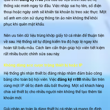
thống xác minh ngay từ đầu. Việc nhập sai họ tên, số điện
thoại hoặc ngày sinh sẽ khiến tài khoản bị treo xác thực. Một
số anh em còn sử dụng thông tin ảo nên không thể khôi
phục khi quên mật khẩu.
Nên ưu tiên dữ liệu trùng khớp giấy tờ cá nhân để thuận tiện
về sau. Hệ thống sẽ tự động kiểm tra độ hợp lệ ngay khi
hoàn tất biểu mẫu. Cách làm cẩn thận giúp hội viên tiết kiệm
rất nhiều bước chỉnh sửa sau này.
Không dùng acc cược trùng thiết bị hoặc IP
Hệ thống ghi nhận thiết bị đăng nhập nhằm đảm bảo công
bằng cho toàn bộ hội viên. Việc
đăng ký rr88
nhiều lần trên
cùng một IP dễ bị đánh dấu bất thường. Một số khách hàng
chia sẻ thiết bị cho nhiều người nên không thể tạo thêm tài
khoản mới.
Giải pháp an toàn là dùng thiết bị cá nhân và mạng ổn định