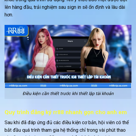
lên hàng đầu, trải nghiệm sau sign in sẽ ổn định và lâu dài
hơn.
Điều kiện cần thiết trước khi thiết lập tài khoản
Quy trình đăng ký rr88 nhanh gọn cho anh em
Sau khi đã đáp ứng đủ các điều kiện cơ bản, hội viên có thể
bắt đầu quá trình tham gia hệ thống chỉ trong vài phút thao