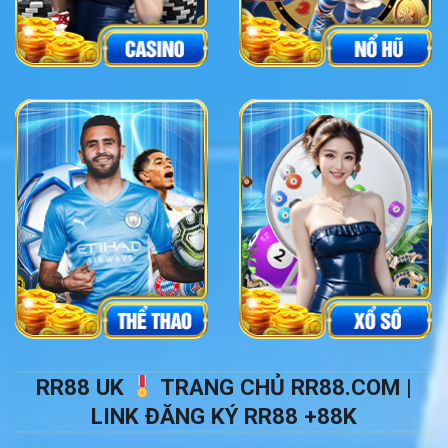
RR88 UK
TRANG CHỦ RR88.COM |
LINK ĐĂNG KÝ RR88 +88K