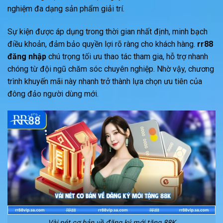
nghiệm đa dạng sản phẩm giải trí.
Sự kiện được áp dụng trong thời gian nhất định, minh bạch
điều khoản, đảm bảo quyền lợi rõ ràng cho khách hàng.
rr88
đăng nhập
chú trọng tối ưu thao tác tham gia, hỗ trợ nhanh
chóng từ đội ngũ chăm sóc chuyên nghiệp. Nhờ vậy, chương
trình khuyến mãi này nhanh trở thành lựa chọn ưu tiên của
đông đảo người dùng mới.
Vài nét cơ bản về đăng ký mới tặng 88K