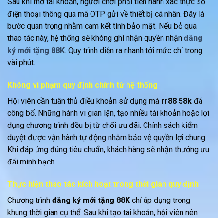
Sau khi mở tài khoản, người chơi phải tiến hành xác thực số
điện thoại thông qua mã OTP gửi về thiết bị cá nhân. Đây là
bước quan trọng nhằm cam kết tính bảo mật. Nếu bỏ qua
thao tác này, hệ thống sẽ không ghi nhận quyền nhận
đăng
ký mới tặng 88K
. Quy trình diễn ra nhanh tới mức chỉ trong
vài phút.
Không vi phạm quy định chính từ hệ thống
Hội viên cần tuân thủ điều khoản sử dụng mà
rr88 58k
đã
công bố. Những hành vi gian lận, tạo nhiều tài khoản hoặc lợi
dụng chương trình đều bị từ chối ưu đãi. Chính sách kiểm
duyệt được vận hành tự động nhằm bảo vệ quyền lợi chung.
Khi đáp ứng đúng tiêu chuẩn, khách hàng sẽ nhận thưởng ưu
đãi minh bạch.
Thực hiện thao tác kích hoạt trong thời gian quy định
Chương trình
đăng ký mới tặng 88K
chỉ áp dụng trong
khung thời gian cụ thể. Sau khi tạo tài khoản, hội viên nên