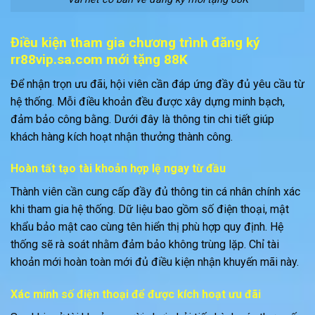
Điều kiện tham gia chương trình đăng ký
rr88vip.sa.com
mới tặng 88K
Để nhận trọn ưu đãi, hội viên cần đáp ứng đầy đủ yêu cầu từ
hệ thống. Mỗi điều khoản đều được xây dựng minh bạch,
đảm bảo công bằng. Dưới đây là thông tin chi tiết giúp
khách hàng kích hoạt nhận thưởng thành công.
Hoàn tất tạo tài khoản hợp lệ ngay từ đầu
Thành viên cần cung cấp đầy đủ thông tin cá nhân chính xác
khi tham gia hệ thống. Dữ liệu bao gồm số điện thoại, mật
khẩu bảo mật cao cùng tên hiển thị phù hợp quy định. Hệ
thống sẽ rà soát nhằm đảm bảo không trùng lặp. Chỉ tài
khoản mới hoàn toàn mới đủ điều kiện nhận khuyến mãi này.
Xác minh số điện thoại để được kích hoạt ưu đãi