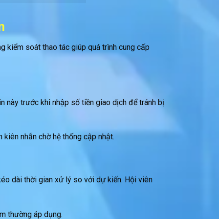
m
ng kiểm soát thao tác giúp quá trình cung cấp
n này trước khi nhập số tiền giao dịch để tránh bị
n kiên nhẫn chờ hệ thống cập nhật.
kéo dài thời gian xử lý so với dự kiến. Hội viên
năm thường áp dụng.