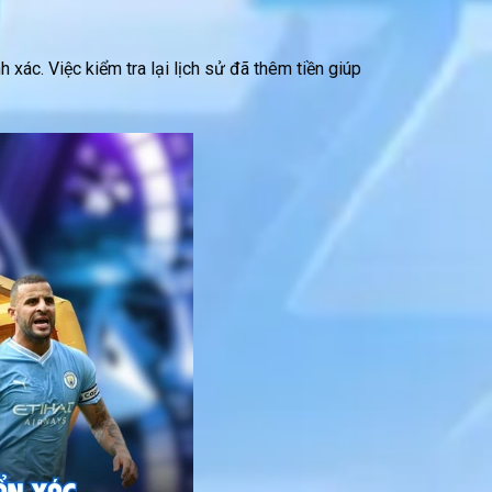
xác. Việc kiểm tra lại lịch sử đã thêm tiền giúp