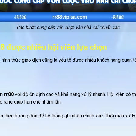
Các bước cung cấp vốn cược vào nhà cái chuẩn xác
8 được nhiều hội viên lựa chọn
, hình thức giao dịch cũng là yếu tố được nhiều khách hàng quan
ền rr88
với độ ổn định cao và khả năng xử lý nhanh. Hội viên có 
rõ ràng giúp hạn chế nhầm lẫn.
theo hướng dẫn để hệ thống ghi nhận chính xác. Thời gian xử lý t