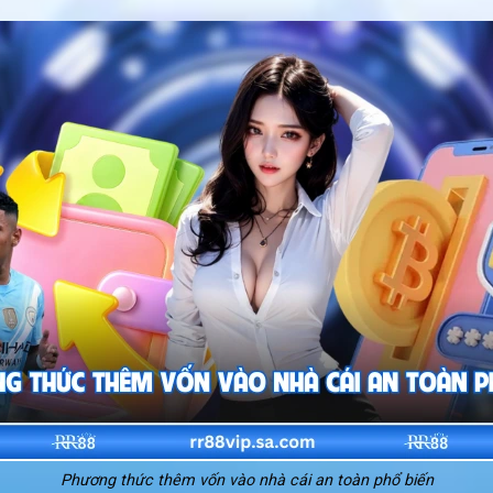
Phương thức thêm vốn vào nhà cái an toàn phổ biến