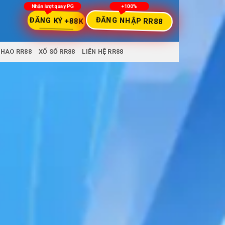
ĐĂNG NHẬP RR88
ĐĂNG KÝ +88K
THAO RR88
XỔ SỐ RR88
LIÊN HỆ RR88