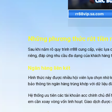
Những phương thức rút tiền 
Sau khi nắm rõ quy trình rr88 cung cấp, việc lự
riêng, đáp ứng nhu cầu đa dạng của khách hàng t
Ngân hàng liên kết
Hình thức này được nhiều hội viên lựa chọn nhờ k
bảo thông tin ngân hàng trùng khớp với dữ liệu đ
Hệ thống ưu tiên các tài khoản acc chính chủ để
em cần xoay vòng vốn linh hoạt. Giao dịch được g