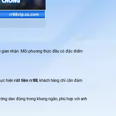
hời gian nhận. Mỗi phương thức đều có đặc điểm
hực hiện
rút tiền rr88
, khách hàng chỉ cần đảm
hường dao động trong khung ngắn, phù hợp với anh