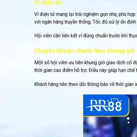
Ví điện tử
Ví điện tử mang lại trải nghiệm gọn nhẹ, phù hợp
với ngân hàng truyền thống. Tốc độ xử lý ổn định
Hội viên cần liên kết ví đúng chuẩn trước khi th
Chuyển khoản nhanh theo khung giờ 
Một số hội viên ưu tiên khung giờ giao dịch cố đ
thời gian cao điểm hỗ trợ. Điều này giúp hạn chế 
Khách hàng nên theo dõi thông báo về thời gian x