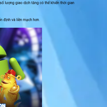
ố lượng giao dịch tăng có thể khiến thời gian
ổn định và liền mạch hơn.