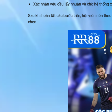
Xác nhận yêu cầu lấy nhuận và chờ hệ thống xử
Sau khi hoàn tất các bước trên, hội viên nên theo 
chọn.