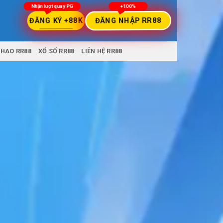
ĐĂNG NHẬP RR88
ĐĂNG KÝ +88K
THAO RR88
XỔ SỐ RR88
LIÊN HỆ RR88