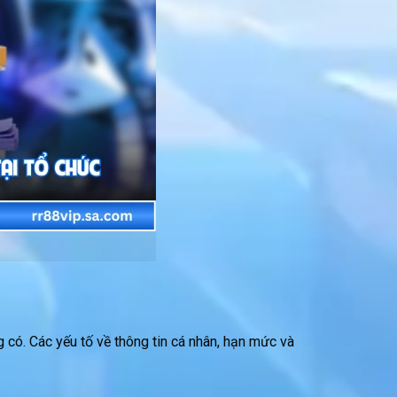
 có. Các yếu tố về thông tin cá nhân, hạn mức và