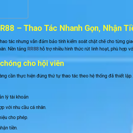
RR88 – Thao Tác Nhanh Gọn, Nhận Ti
thao tác nhưng vẫn đảm bảo tính kiểm soát chặt chẽ cho từng giao
nhân. Nền tảng
RR88
hỗ trợ nhiều hình thức rút linh hoạt, phù hợp v
 chóng cho hội viên
hàng cần thực hiện đúng thứ tự thao tác theo hệ thống đã thiết lập
n lý tài khoản
p với nhu cầu cá nhân.
iệu cho phép.
hận tiền.