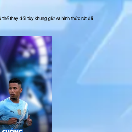
ó thể thay đổi tùy khung giờ và hình thức rút đã