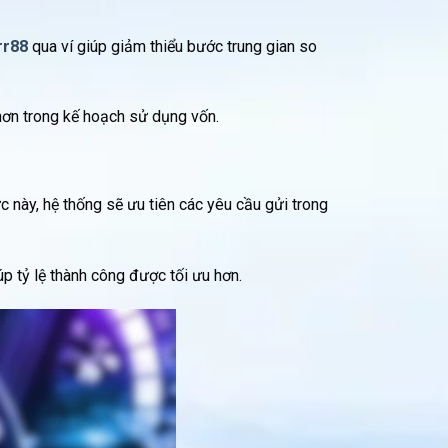
 rr88
qua ví giúp giảm thiểu bước trung gian so
 hơn trong kế hoạch sử dụng vốn.
c này, hệ thống sẽ ưu tiên các yêu cầu gửi trong
úp tỷ lệ thành công được tối ưu hơn.