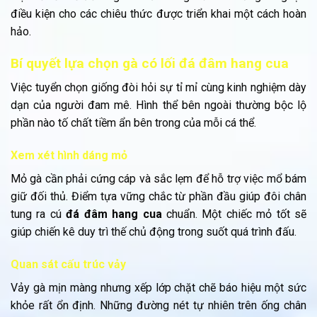
điều kiện cho các chiêu thức được triển khai một cách hoàn
hảo.
Bí quyết lựa chọn gà có lối đá đâm hang cua
Việc tuyển chọn giống đòi hỏi sự tỉ mỉ cùng kinh nghiệm dày
dạn của người đam mê. Hình thể bên ngoài thường bộc lộ
phần nào tố chất tiềm ẩn bên trong của mỗi cá thể.
Xem xét hình dáng mỏ
Mỏ gà cần phải cứng cáp và sắc lẹm để hỗ trợ việc mổ bám
giữ đối thủ. Điểm tựa vững chắc từ phần đầu giúp đôi chân
tung ra cú
đá đâm hang cua
chuẩn. Một chiếc mỏ tốt sẽ
giúp chiến kê duy trì thế chủ động trong suốt quá trình đấu.
Quan sát cấu trúc vảy
Vảy gà mịn màng nhưng xếp lớp chặt chẽ báo hiệu một sức
khỏe rất ổn định. Những đường nét tự nhiên trên ống chân