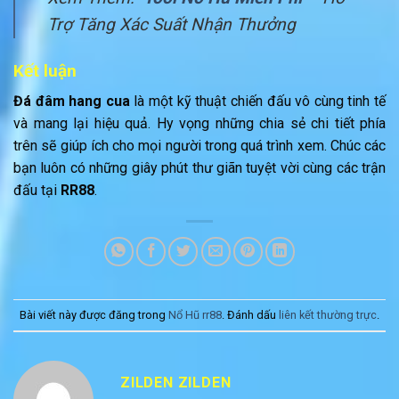
Trợ Tăng Xác Suất Nhận Thưởng
Kết luận
Đá đâm hang cua
là một kỹ thuật chiến đấu vô cùng tinh tế
và mang lại hiệu quả. Hy vọng những chia sẻ chi tiết phía
trên sẽ giúp ích cho mọi người trong quá trình xem. Chúc các
bạn luôn có những giây phút thư giãn tuyệt vời cùng các trận
đấu tại
RR88
.
Bài viết này được đăng trong
Nổ Hũ rr88
. Đánh dấu
liên kết thường trực
.
ZILDEN ZILDEN