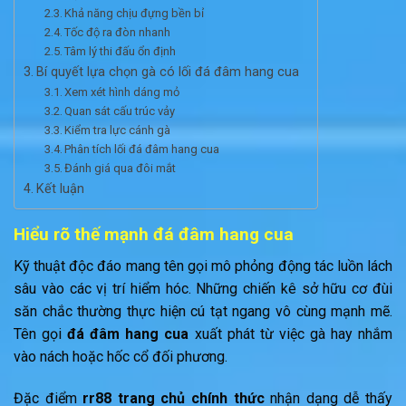
Khả năng chịu đựng bền bỉ
Tốc độ ra đòn nhanh
Tâm lý thi đấu ổn định
Bí quyết lựa chọn gà có lối đá đâm hang cua
Xem xét hình dáng mỏ
Quan sát cấu trúc vảy
Kiểm tra lực cánh gà
Phân tích lối đá đâm hang cua
Đánh giá qua đôi mắt
Kết luận
Hiểu rõ thế mạnh đá đâm hang cua
Kỹ thuật độc đáo mang tên gọi mô phỏng động tác luồn lách
sâu vào các vị trí hiểm hóc. Những chiến kê sở hữu cơ đùi
săn chắc thường thực hiện cú tạt ngang vô cùng mạnh mẽ.
Tên gọi
đá đâm hang cua
xuất phát từ việc gà hay nhắm
vào nách hoặc hốc cổ đối phương.
Đặc điểm
rr88 trang chủ chính thức
nhận dạng dễ thấy