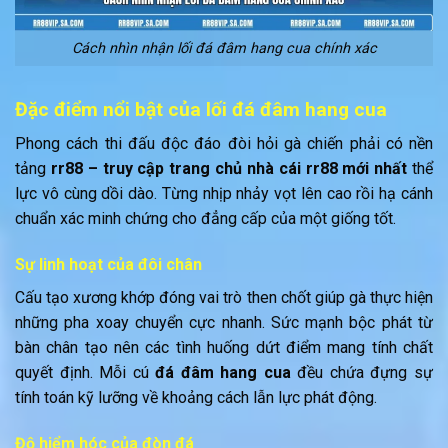
Cách nhìn nhận lối đá đâm hang cua chính xác
Đặc điểm nổi bật của lối đá đâm hang cua
Phong cách thi đấu độc đáo đòi hỏi gà chiến phải có nền
tảng
rr88 – truy cập trang chủ nhà cái rr88 mới nhất
thể
lực vô cùng dồi dào. Từng nhịp nhảy vọt lên cao rồi hạ cánh
chuẩn xác minh chứng cho đẳng cấp của một giống tốt.
Sự linh hoạt của đôi chân
Cấu tạo xương khớp đóng vai trò then chốt giúp gà thực hiện
những pha xoay chuyển cực nhanh. Sức mạnh bộc phát từ
bàn chân tạo nên các tình huống dứt điểm mang tính chất
quyết định. Mỗi cú
đá đâm hang cua
đều chứa đựng sự
tính toán kỹ lưỡng về khoảng cách lẫn lực phát động.
Độ hiểm hóc của đòn đá