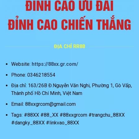
ĐỊA CHỈ RR88
Website:
https://88xx.gr.com/
Phone: 0346218554
Địa chỉ: 163/26B Đ.Nguyễn Văn Nghi, Phường 1, Gò Vấp,
Thành phố Hồ Chí Minh, Việt Nam
Email:
88xxgrcom@gmail.com
Tags: #88XX #88_XX #88xxgrcom #trangchu_88XX
#dangky_88XX #linkvao_88XX