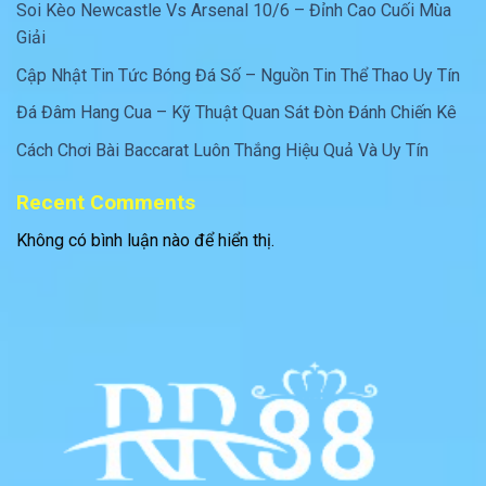
Soi Kèo Newcastle Vs Arsenal 10/6 – Đỉnh Cao Cuối Mùa
Giải
Cập Nhật Tin Tức Bóng Đá Số – Nguồn Tin Thể Thao Uy Tín
Đá Đâm Hang Cua – Kỹ Thuật Quan Sát Đòn Đánh Chiến Kê
Cách Chơi Bài Baccarat Luôn Thắng Hiệu Quả Và Uy Tín
Recent Comments
Không có bình luận nào để hiển thị.