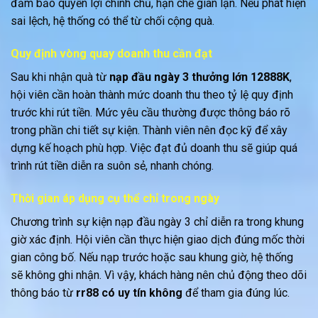
đảm bảo quyền lợi chính chủ, hạn chế gian lận. Nếu phát hiện
sai lệch, hệ thống có thể từ chối cộng quà.
Quy định vòng quay doanh thu cần đạt
Sau khi nhận quà từ
nạp đầu ngày 3 thưởng lớn 12888K
,
hội viên cần hoàn thành mức doanh thu theo tỷ lệ quy định
trước khi rút tiền. Mức yêu cầu thường được thông báo rõ
trong phần chi tiết sự kiện. Thành viên nên đọc kỹ để xây
dựng kế hoạch phù hợp. Việc đạt đủ doanh thu sẽ giúp quá
trình rút tiền diễn ra suôn sẻ, nhanh chóng.
Thời gian áp dụng cụ thể chỉ trong ngày
Chương trình sự kiện nạp đầu ngày 3 chỉ diễn ra trong khung
giờ xác định. Hội viên cần thực hiện giao dịch đúng mốc thời
gian công bố. Nếu nạp trước hoặc sau khung giờ, hệ thống
sẽ không ghi nhận. Vì vậy, khách hàng nên chủ động theo dõi
thông báo từ
rr88 có uy tín không
để tham gia đúng lúc.