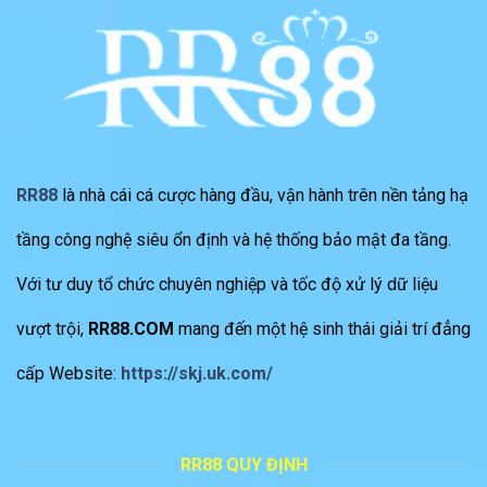
RR88
là nhà cái cá cược hàng đầu, vận hành trên nền tảng hạ
tầng công nghệ siêu ổn định và hệ thống bảo mật đa tầng.
Với tư duy tổ chức chuyên nghiệp và tốc độ xử lý dữ liệu
vượt trội,
RR88.COM
mang đến một hệ sinh thái giải trí đẳng
cấp Website:
https://skj.uk.com/
RR88 QUY ĐỊNH