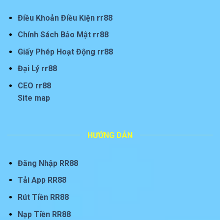
Điều Khoản Điều Kiện rr88
Chính Sách Bảo Mật rr88
Giấy Phép Hoạt Động rr88
Đại Lý rr88
CEO rr88
Site map
HƯỚNG DẪN
Đăng Nhập RR88
Tải App RR88
Rút Tiền RR88
Nạp Tiền RR88