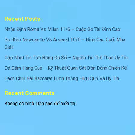
Recent Posts
Nhận Định Roma Vs Milan 11/6 – Cuộc So Tài Đỉnh Cao
Soi Kèo Newcastle Vs Arsenal 10/6 – Đỉnh Cao Cuối Mùa
Giải
Cập Nhật Tin Tức Bóng Đá Số – Nguồn Tin Thể Thao Uy Tín
Đá Đâm Hang Cua – Kỹ Thuật Quan Sát Đòn Đánh Chiến Kê
Cách Chơi Bài Baccarat Luôn Thắng Hiệu Quả Và Uy Tín
Recent Comments
Không có bình luận nào để hiển thị.