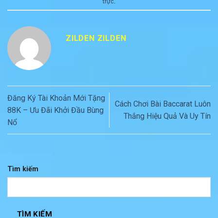
trực
.
ZILDEN ZILDEN
Đăng Ký Tài Khoản Mới Tặng
Cách Chơi Bài Baccarat Luôn
88K – Ưu Đãi Khởi Đầu Bùng
Thắng Hiệu Quả Và Uy Tín
Nổ
Tìm kiếm
TÌM KIẾM