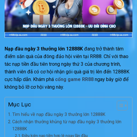
Nạp đầu ngày 3 thưởng lớn 12888K
đang trở thành tâm
điểm săn quà của đông đảo hội viên tại RR88. Chỉ với thao
tác nạp tiền đầu tiên trong ngày thứ 3 của chương trình,
thành viên đã có cơ hội nhận gói quà giá trị lên đến 12888K
cực hấp dẫn. Khám phá
cổng game RR88
ngay bây giờ để
không bỏ lỡ cơ hội vàng này.
Mục Lục
Tìm hiểu về nạp đầu ngày 3 thưởng lớn 12888K
Cách nhận thưởng khủng từ nạp đầu ngày 3 thưởng lớn
12888K
Điều kiện nạp tiền hợp lệ ngay lần đầu