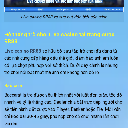
Live casino RR88 và sức hút đặc biệt của sảnh
Hệ thống trò chơi Live casino tại trang cược
RR88
Live casino RR88
sở hữu bộ sưu tập trò chơi đa dạng từ
các nhà cung cấp hàng đầu thế giới, đảm bảo anh em luôn
có lựa chọn phù hợp với sở thích. Dưới đây chính là những
trò chơi nổi bật nhất mà anh em không nên bỏ lỡ.
Baccarat
Baccarat là trò được yêu thích nhất với luật đơn giản, tốc độ
nhanh và tỷ lệ thắng cao. Dealer chia bài trực tiếp, người chơi
sẽ tiến hành đặt cược vào Player, Banker hoặc Tie. Mỗi ván
chỉ kéo dài 30-45 giây, phù hợp cho cả chơi nhanh lẫn chơi
lâu dài.