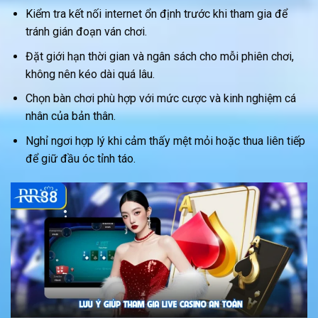
Kiểm tra kết nối internet ổn định trước khi tham gia để
tránh gián đoạn ván chơi.
Đặt giới hạn thời gian và ngân sách cho mỗi phiên chơi,
không nên kéo dài quá lâu.
Chọn bàn chơi phù hợp với mức cược và kinh nghiệm cá
nhân của bản thân.
Nghỉ ngơi hợp lý khi cảm thấy mệt mỏi hoặc thua liên tiếp
để giữ đầu óc tỉnh táo.