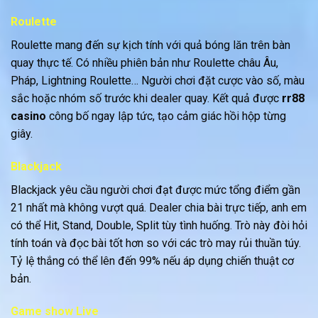
Roulette
Roulette mang đến sự kịch tính với quả bóng lăn trên bàn
quay thực tế. Có nhiều phiên bản như Roulette châu Âu,
Pháp, Lightning Roulette… Người chơi đặt cược vào số, màu
sắc hoặc nhóm số trước khi dealer quay. Kết quả được
rr88
casino
công bố ngay lập tức, tạo cảm giác hồi hộp từng
giây.
Blackjack
Blackjack yêu cầu người chơi đạt được mức tổng điểm gần
21 nhất mà không vượt quá. Dealer chia bài trực tiếp, anh em
có thể Hit, Stand, Double, Split tùy tình huống. Trò này đòi hỏi
tính toán và đọc bài tốt hơn so với các trò may rủi thuần túy.
Tỷ lệ thắng có thể lên đến 99% nếu áp dụng chiến thuật cơ
bản.
Game show Live