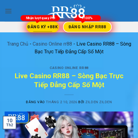
Bỏ
qua
nội
dung
ĐĂNG NHẬP RR88
ĐĂNG KÝ +88K
Trang Chủ
-
Casino Online rr88
-
Live Casino RR88 – Sòng
Bạc Trực Tiếp Đẳng Cấp Số Một
CASINO ONLINE RR88
Live Casino RR88 – Sòng Bạc Trực
Tiếp Đẳng Cấp Số Một
ĐĂNG VÀO
THÁNG 2 10, 2026
BỞI
ZILDEN ZILDEN
10
Th2