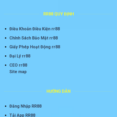
RR88 QUY ĐỊNH
Điều Khoản Điều Kiện rr88
Chính Sách Bảo Mật rr88
Giấy Phép Hoạt Động rr88
Đại Lý rr88
CEO rr88
Site map
HƯỚNG DẪN
Đăng Nhập RR88
Tải App RR88