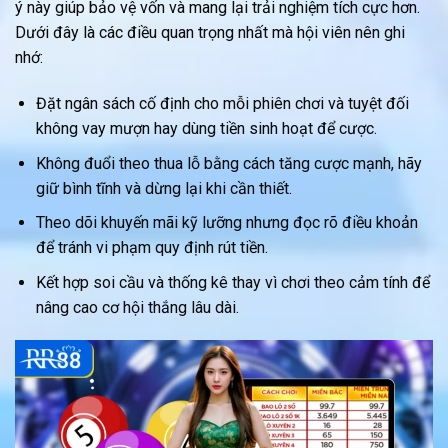
ý này giúp bảo vệ vốn và mang lại trải nghiệm tích cực hơn.
Dưới đây là các điều quan trọng nhất mà hội viên nên ghi
nhớ:
Đặt ngân sách cố định cho mỗi phiên chơi và tuyệt đối
không vay mượn hay dùng tiền sinh hoạt để cược.
Không đuổi theo thua lỗ bằng cách tăng cược mạnh, hãy
giữ bình tĩnh và dừng lại khi cần thiết.
Theo dõi khuyến mãi kỹ lưỡng nhưng đọc rõ điều khoản
để tránh vi phạm quy định rút tiền.
Kết hợp soi cầu và thống kê thay vì chơi theo cảm tính để
nâng cao cơ hội thắng lâu dài.