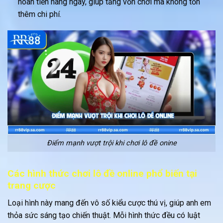
hoàn tiền hàng ngày, giúp tăng vốn chơi mà không tốn
thêm chi phí.
Điểm mạnh vượt trội khi chơi lô đề onine
Các hình thức chơi lô đề online phổ biến tại
trang cược
Loại hình này mang đến vô số kiểu cược thú vị, giúp anh em
thỏa sức sáng tạo chiến thuật. Mỗi hình thức đều có luật