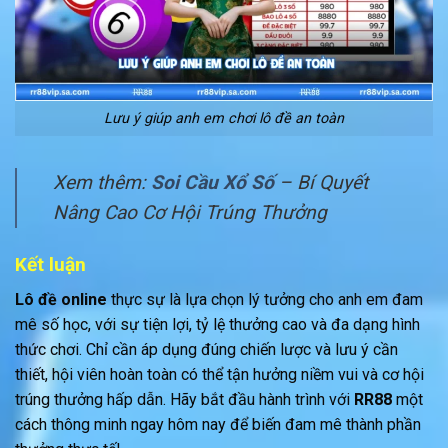
Lưu ý giúp anh em chơi lô đề an toàn
Xem thêm:
Soi Cầu Xổ Số
– Bí Quyết
Nâng Cao Cơ Hội Trúng Thưởng
Kết luận
Lô đề online
thực sự là lựa chọn lý tưởng cho anh em đam
mê số học, với sự tiện lợi, tỷ lệ thưởng cao và đa dạng hình
thức chơi. Chỉ cần áp dụng đúng chiến lược và lưu ý cần
thiết, hội viên hoàn toàn có thể tận hưởng niềm vui và cơ hội
trúng thưởng hấp dẫn. Hãy bắt đầu hành trình với
RR88
một
cách thông minh ngay hôm nay để biến đam mê thành phần