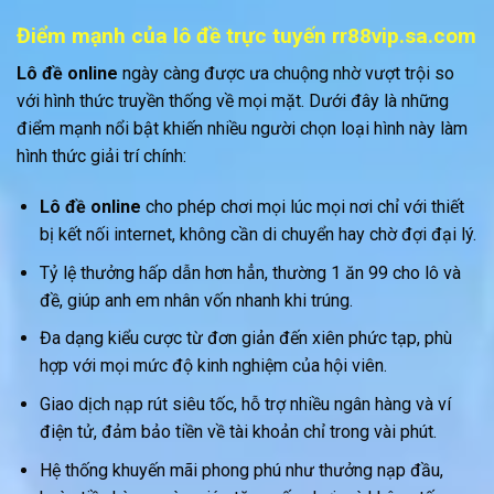
Điểm mạnh của lô đề trực tuyến
rr88vip.sa.com
Lô đề online
ngày càng được ưa chuộng nhờ vượt trội so
với hình thức truyền thống về mọi mặt. Dưới đây là những
điểm mạnh nổi bật khiến nhiều người chọn loại hình này làm
hình thức giải trí chính:
Lô đề online
cho phép chơi mọi lúc mọi nơi chỉ với thiết
bị kết nối internet, không cần di chuyển hay chờ đợi đại lý.
Tỷ lệ thưởng hấp dẫn hơn hẳn, thường 1 ăn 99 cho lô và
đề, giúp anh em nhân vốn nhanh khi trúng.
Đa dạng kiểu cược từ đơn giản đến xiên phức tạp, phù
hợp với mọi mức độ kinh nghiệm của hội viên.
Giao dịch nạp rút siêu tốc, hỗ trợ nhiều ngân hàng và ví
điện tử, đảm bảo tiền về tài khoản chỉ trong vài phút.
Hệ thống khuyến mãi phong phú như thưởng nạp đầu,