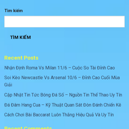
Tìm kiếm
TÌM KIẾM
Recent Posts
Nhận Định Roma Vs Milan 11/6 – Cuộc So Tài Đỉnh Cao
Soi Kèo Newcastle Vs Arsenal 10/6 – Đỉnh Cao Cuối Mùa
Giải
Cập Nhật Tin Tức Bóng Đá Số – Nguồn Tin Thể Thao Uy Tín
Đá Đâm Hang Cua – Kỹ Thuật Quan Sát Đòn Đánh Chiến Kê
Cách Chơi Bài Baccarat Luôn Thắng Hiệu Quả Và Uy Tín
Recent Comments