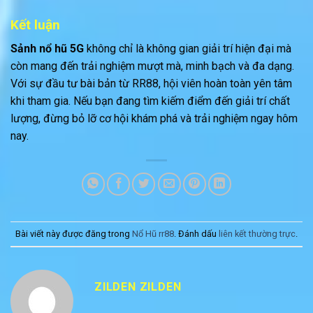
Kết luận
Sảnh nổ hũ 5G
không chỉ là không gian giải trí hiện đại mà
còn mang đến trải nghiệm mượt mà, minh bạch và đa dạng.
Với sự đầu tư bài bản từ RR88, hội viên hoàn toàn yên tâm
khi tham gia. Nếu bạn đang tìm kiếm điểm đến giải trí chất
lượng, đừng bỏ lỡ cơ hội khám phá và trải nghiệm ngay hôm
nay.
Bài viết này được đăng trong
Nổ Hũ rr88
. Đánh dấu
liên kết thường trực
.
ZILDEN ZILDEN