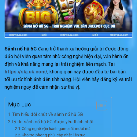
Sảnh nổ hũ 5G
đang trở thành xu hướng giải trí được đông
đảo hội viên quan tâm nhờ công nghệ hiện đại, vận hành ổn
định và khả năng mang lại trải nghiệm liền mạch. Tại
https://skj.uk.com/
, không gian này được đầu tư bài bản,
tối ưu từ hình ảnh đến tính năng. Hội viên hãy đăng ký và trải
nghiệm ngay để cảm nhận sự thú vị.
Mục Lục
Tìm hiểu đôi chút về sảnh nổ hũ 5G
Lý do sảnh nổ hũ 5G được yêu thích nhất
Công nghệ vận hành game rất mượt mà
Kho trò phong phú, cập nhật liên tục