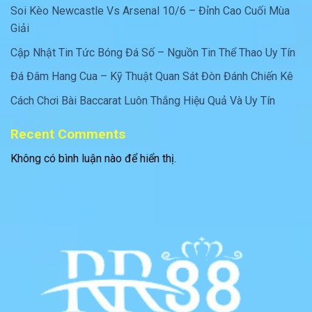
Soi Kèo Newcastle Vs Arsenal 10/6 – Đỉnh Cao Cuối Mùa
Giải
Cập Nhật Tin Tức Bóng Đá Số – Nguồn Tin Thể Thao Uy Tín
Đá Đâm Hang Cua – Kỹ Thuật Quan Sát Đòn Đánh Chiến Kê
Cách Chơi Bài Baccarat Luôn Thắng Hiệu Quả Và Uy Tín
Recent Comments
Không có bình luận nào để hiển thị.