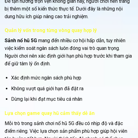
Để tận hưởng trọn vẹn không gian này, người chơi nên trang
bị thêm một số kiến thức thực tế. Dưới đây là những nội
dung hữu ích giúp nâng cao trải nghiệm.
Quản lý vốn trong từng vòng quay hợp lý
Sảnh nổ hũ 5G
mang đến nhiều cơ hội hấp dẫn, tuy nhiên
việc kiểm soát ngân sách luôn đóng vai trò quan trọng.
Người chơi nên xác định giới hạn phù hợp trước khi tham gia
để giữ tâm lý ổn định.
Xác định mức ngân sách phù hợp
Không vượt quá giới hạn đã đặt ra
Dừng lại khi đạt mục tiêu cá nhân
Lựa chọn game quay hũ cảm thấy dễ ăn
Mỗi trò trong sảnh chơi nổ hũ 5G đều có nhịp độ và đặc
điểm riêng. Việc lựa chọn sản phẩm phù hợp giúp hội viên