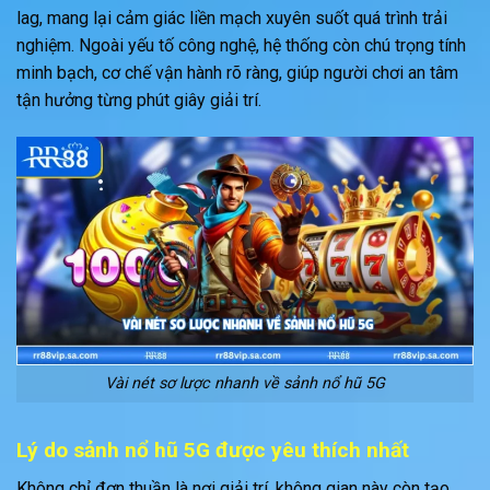
lag, mang lại cảm giác liền mạch xuyên suốt quá trình trải
nghiệm. Ngoài yếu tố công nghệ, hệ thống còn chú trọng tính
minh bạch, cơ chế vận hành rõ ràng, giúp người chơi an tâm
tận hưởng từng phút giây giải trí.
Vài nét sơ lược nhanh về sảnh nổ hũ 5G
Lý do sảnh nổ hũ 5G được yêu thích nhất
Không chỉ đơn thuần là nơi giải trí, không gian này còn tạo