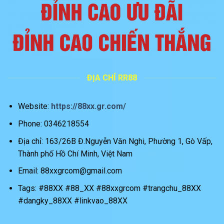
ĐỊA CHỈ RR88
Website:
https://88xx.gr.com/
Phone: 0346218554
Địa chỉ: 163/26B Đ.Nguyễn Văn Nghi, Phường 1, Gò Vấp,
Thành phố Hồ Chí Minh, Việt Nam
Email:
88xxgrcom@gmail.com
Tags: #88XX #88_XX #88xxgrcom #trangchu_88XX
#dangky_88XX #linkvao_88XX