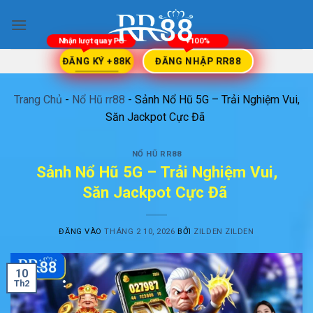
Bỏ
qua
nội
dung
ĐĂNG NHẬP RR88
ĐĂNG KÝ +88K
Trang Chủ
-
Nổ Hũ rr88
-
Sảnh Nổ Hũ 5G – Trải Nghiệm Vui,
Săn Jackpot Cực Đã
NỔ HŨ RR88
Sảnh Nổ Hũ 5G – Trải Nghiệm Vui,
Săn Jackpot Cực Đã
ĐĂNG VÀO
THÁNG 2 10, 2026
BỞI
ZILDEN ZILDEN
10
Th2