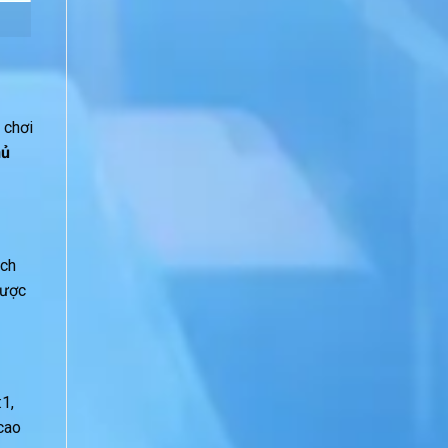
 chơi
hủ
ạch
được
:1,
cao