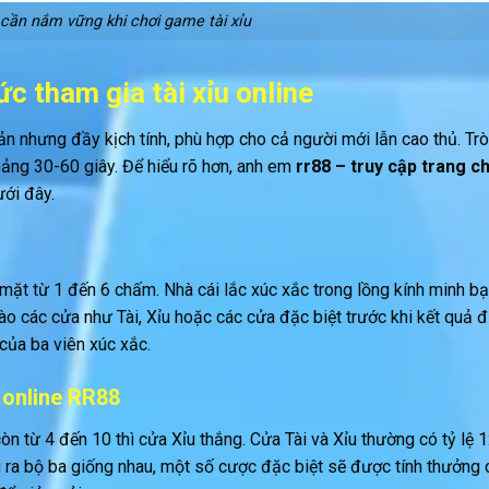
cần nắm vững khi chơi game tài xỉu
ức tham gia tài xỉu online
n nhưng đầy kịch tính, phù hợp cho cả người mới lẫn cao thủ. Trò
oảng 30-60 giây. Để hiểu rõ hơn, anh em
rr88 – truy cập trang c
ới đây.
mặt từ 1 đến 6 chấm. Nhà cái lắc xúc xắc trong lồng kính minh b
 các cửa như Tài, Xỉu hoặc các cửa đặc biệt trước khi kết quả 
của ba viên xúc xắc.
u online RR88
òn từ 4 đến 10 thì cửa Xỉu thắng. Cửa Tài và Xỉu thường có tỷ lệ 1
i ra bộ ba giống nhau, một số cược đặc biệt sẽ được tính thưởng 