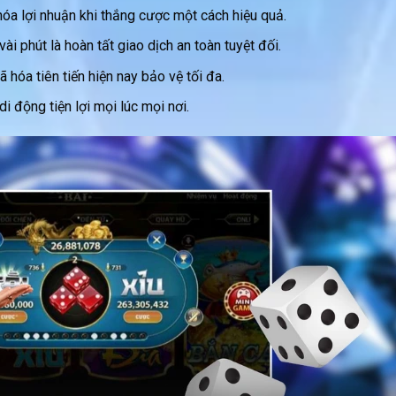
hóa lợi nhuận khi thắng cược một cách hiệu quả.
ài phút là hoàn tất giao dịch an toàn tuyệt đối.
 hóa tiên tiến hiện nay bảo vệ tối đa.
di động tiện lợi mọi lúc mọi nơi.