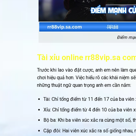
Điểm mạn
Tài xỉu online
rr88vip.sa co
Trước khi lao vào đặt cược, anh em nên làm qu
chơi hiệu quả hơn. Việc hiểu rõ các khái niệm s
những thuật ngữ quan trọng anh em cần nắm:
Tài: Chỉ tổng điểm từ 11 đến 17 của ba viên x
Xỉu: Chỉ tổng điểm từ 4 đến 10 của ba viên xú
Bộ ba: Khi ba viên xúc xắc ra cùng một số, 
Cặp đôi: Hai viên xúc xắc ra số giống nhau, 