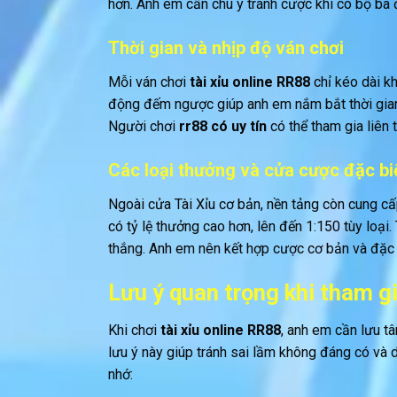
hơn. Anh em cần chú ý tránh cược khi có bộ ba đ
Thời gian và nhịp độ ván chơi
Mỗi ván chơi
tài xỉu online RR88
chỉ kéo dài k
động đếm ngược giúp anh em nắm bắt thời gian 
Người chơi
rr88 có uy tín
có thể tham gia liên 
Các loại thưởng và cửa cược đặc bi
Ngoài cửa Tài Xỉu cơ bản, nền tảng còn cung c
có tỷ lệ thưởng cao hơn, lên đến 1:150 tùy loạ
thắng. Anh em nên kết hợp cược cơ bản và đặc b
Lưu ý quan trọng khi tham gi
Khi chơi
tài xỉu online RR88
, anh em cần lưu t
lưu ý này giúp tránh sai lầm không đáng có và d
nhớ: