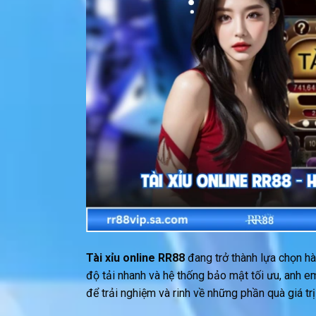
Tài xỉu online RR88
đang trở thành lựa chọn hà
độ tải nhanh và hệ thống bảo mật tối ưu, anh e
để trải nghiệm và rinh về những phần quà giá tr