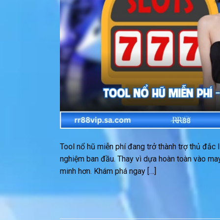
Tool nổ hũ miễn phí đang trở thành trợ thủ đắc l
nghiệm ban đầu. Thay vì dựa hoàn toàn vào may
minh hơn. Khám phá ngay […]