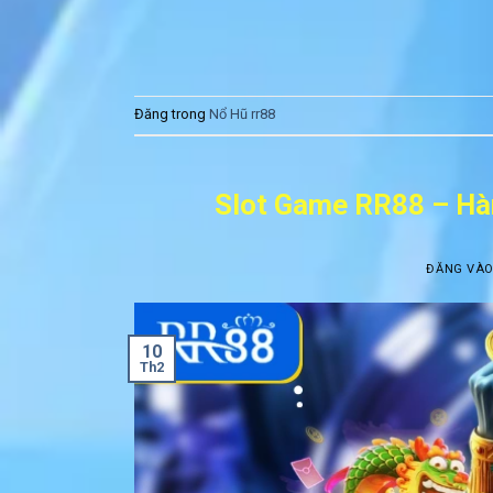
Đăng trong
Nổ Hũ rr88
Slot Game RR88 – Hà
ĐĂNG VÀ
10
Th2