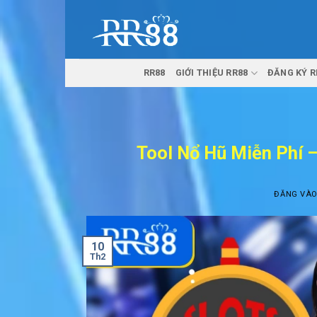
Bỏ
qua
nội
dung
RR88
GIỚI THIỆU RR88
ĐĂNG KÝ R
Tool Nổ Hũ Miễn Phí 
ĐĂNG VÀ
10
Th2