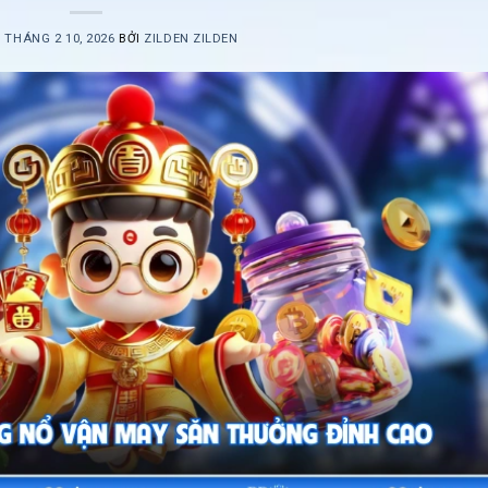
O
THÁNG 2 10, 2026
BỞI
ZILDEN ZILDEN