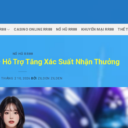
R88
CASINO ONLINE RR88
NỔ HŨ RR88
KHUYẾN MẠI RR88
THỂ 
NỔ HŨ RR88
– Hỗ Trợ Tăng Xác Suất Nhận Thưởng
O
THÁNG 2 10, 2026
BỞI
ZILDEN ZILDEN