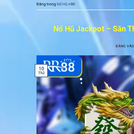
Đăng trong
Nổ Hũ rr88
Nổ Hũ Jackpot – Săn T
ĐĂNG VÀ
10
Th2