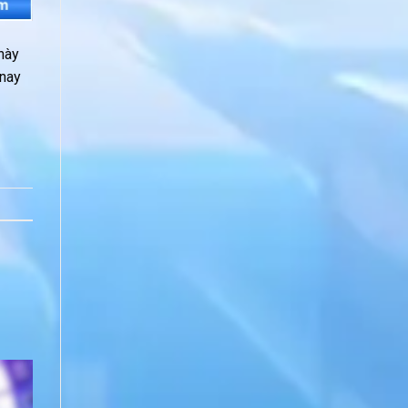
 này
 nay